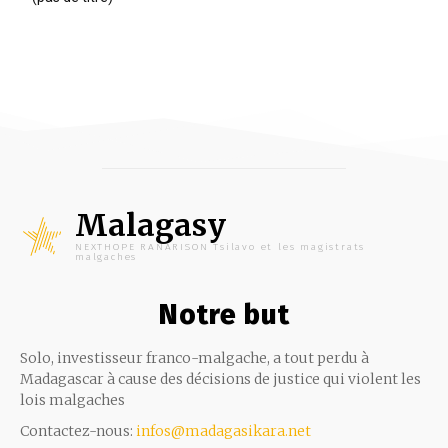
Malagasy
NEXTHOPE RANARISON Tsilavo et les magistrats
malgaches
Notre but
Solo, investisseur franco-malgache, a tout perdu à
Madagascar à cause des décisions de justice qui violent les
lois malgaches
Contactez-nous:
infos@madagasikara.net