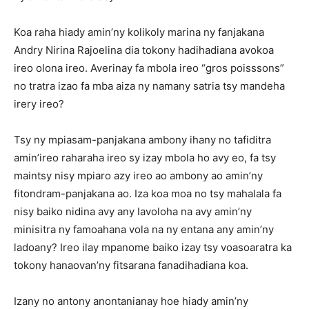
Koa raha hiady amin’ny kolikoly marina ny fanjakana
Andry Nirina Rajoelina dia tokony hadihadiana avokoa
ireo olona ireo. Averinay fa mbola ireo “gros poisssons”
no tratra izao fa mba aiza ny namany satria tsy mandeha
irery ireo?
Tsy ny mpiasam-panjakana ambony ihany no tafiditra
amin’ireo raharaha ireo sy izay mbola ho avy eo, fa tsy
maintsy nisy mpiaro azy ireo ao ambony ao amin’ny
fitondram-panjakana ao. Iza koa moa no tsy mahalala fa
nisy baiko nidina avy any Iavoloha na avy amin’ny
minisitra ny famoahana vola na ny entana any amin’ny
ladoany? Ireo ilay mpanome baiko izay tsy voasoaratra ka
tokony hanaovan’ny fitsarana fanadihadiana koa.
Izany no antony anontanianay hoe hiady amin’ny