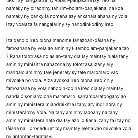
tao. Tsy nangalatra ny volam-panjakana izy ireo na
namaky ny biraon’ny tahirim-bolam-panjakana, na koa
namaky ny banky fa nomena azy ankahalalahana ny vola
izay voalaza fa nangalariny sy nahodinkodiny ireo.
Iza daholo ireo olona manome fahazoan-dàlana ny
famoahana ny vola ao amin’ny kitambolam-panjakana tao
? Raha tolotr’asa no asian-teny dia tsy maintsy niala tany
amin’ny minisitra nahazona ny tolotr’asa izany ary
mandalo amin’ny tale jeneraly sy tale maromaro vao
mivoaka ho vola. Aiza avokoa ireo olona ireo ? Ny
famoahana ny vola nahodinkodina ireo dia tsy maintsy
nandalo sonian’olona maromaro isan’ambaratongany ao
amin’ny ministera miandraikitra izany ary indrindra ny
ministeran’ny Vola. Na tany amin’ny ladoany na tany
amin’ny ministera hafa dia tsy azo idifiana izany fa izay no
làlana na “procédure” tsy maintsy aleha vao mivoaka vola
ny antontan-taratasy.