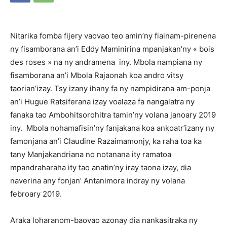
Nitarika fomba fijery vaovao teo amin’ny fiainam-pirenena
ny fisamborana an’i Eddy Maminirina mpanjakan’ny « bois
des roses » na ny andramena iny. Mbola nampiana ny
fisamborana an’i Mbola Rajaonah koa andro vitsy
taorian’izay. Tsy izany ihany fa ny nampidirana am-ponja
an’i Hugue Ratsiferana izay voalaza fa nangalatra ny
fanaka tao Ambohitsorohitra tamin’ny volana janoary 2019
iny. Mbola nohamafisin’ny fanjakana koa ankoatr’izany ny
famonjana an’i Claudine Razaimamonjy, ka raha toa ka
tany Manjakandriana no notanana ity ramatoa
mpandraharaha ity tao anatin’ny iray taona izay, dia
naverina any fonjan’ Antanimora indray ny volana
febroary 2019.
Araka loharanom-baovao azonay dia nankasitraka ny