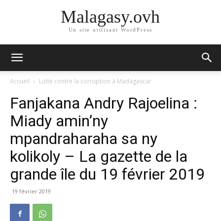
Malagasy.ovh
Un site utilisant WordPress
Accueil
Lutte contre la corruption à Madagascar
Fanjakana Andry Rajoelina :
Miady amin’ny
mpandraharaha sa ny
kolikoly – La gazette de la
grande île du 19 février 2019
19 février 2019