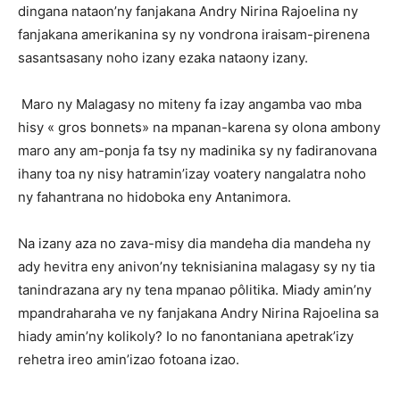
dingana nataon’ny fanjakana Andry Nirina Rajoelina ny
fanjakana amerikanina sy ny vondrona iraisam-pirenena
sasantsasany noho izany ezaka nataony izany.
Maro ny Malagasy no miteny fa izay angamba vao mba
hisy « gros bonnets» na mpanan-karena sy olona ambony
maro any am-ponja fa tsy ny madinika sy ny fadiranovana
ihany toa ny nisy hatramin’izay voatery nangalatra noho
ny fahantrana no hidoboka eny Antanimora.
Na izany aza no zava-misy dia mandeha dia mandeha ny
ady hevitra eny anivon’ny teknisianina malagasy sy ny tia
tanindrazana ary ny tena mpanao pôlitika. Miady amin’ny
mpandraharaha ve ny fanjakana Andry Nirina Rajoelina sa
hiady amin’ny kolikoly? Io no fanontaniana apetrak’izy
rehetra ireo amin’izao fotoana izao.