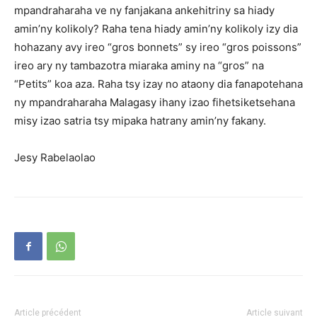
mpandraharaha ve ny fanjakana ankehitriny sa hiady
amin’ny kolikoly? Raha tena hiady amin’ny kolikoly izy dia
hohazany avy ireo “gros bonnets” sy ireo “gros poissons”
ireo ary ny tambazotra miaraka aminy na “gros” na
“Petits” koa aza. Raha tsy izay no ataony dia fanapotehana
ny mpandraharaha Malagasy ihany izao fihetsiketsehana
misy izao satria tsy mipaka hatrany amin’ny fakany.
Jesy Rabelaolao
Article précédent
Article suivant