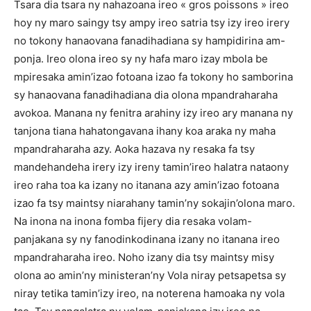
Tsara dia tsara ny nahazoana ireo « gros poissons » ireo
hoy ny maro saingy tsy ampy ireo satria tsy izy ireo irery
no tokony hanaovana fanadihadiana sy hampidirina am-
ponja. Ireo olona ireo sy ny hafa maro izay mbola be
mpiresaka amin’izao fotoana izao fa tokony ho samborina
sy hanaovana fanadihadiana dia olona mpandraharaha
avokoa. Manana ny fenitra arahiny izy ireo ary manana ny
tanjona tiana hahatongavana ihany koa araka ny maha
mpandraharaha azy. Aoka hazava ny resaka fa tsy
mandehandeha irery izy ireny tamin’ireo halatra nataony
ireo raha toa ka izany no itanana azy amin’izao fotoana
izao fa tsy maintsy niarahany tamin’ny sokajin’olona maro.
Na inona na inona fomba fijery dia resaka volam-
panjakana sy ny fanodinkodinana izany no itanana ireo
mpandraharaha ireo. Noho izany dia tsy maintsy misy
olona ao amin’ny ministeran’ny Vola niray petsapetsa sy
niray tetika tamin’izy ireo, na noterena hamoaka ny vola