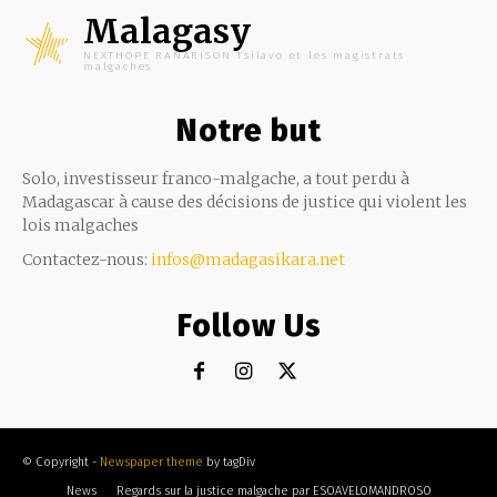
Malagasy
NEXTHOPE RANARISON Tsilavo et les magistrats
malgaches
Notre but
Solo, investisseur franco-malgache, a tout perdu à
Madagascar à cause des décisions de justice qui violent les
lois malgaches
Contactez-nous:
infos@madagasikara.net
Follow Us
© Copyright -
Newspaper theme
by tagDiv
News
Regards sur la justice malgache par ESOAVELOMANDROSO