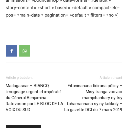
animations= »bounceInUp » date-format= »default »
story-content= »short » based= »default » compact-ele-
pos= »main-date » pagination= »default » filters= »no »]
Article précédent
Article suivant
Madagascar – BIANCO,
Fifaninanana fidirana pôlisy –
limogeage urgent et impératif
Misy tranga vaovao
du Général Benjamina
mampibaribary ny tsy
Ratovoson par LE BLOG DE LA
fahamarinana sy ny kolikoly –
VOIX DU SUD
La gazette DGI du 7 mars 2019