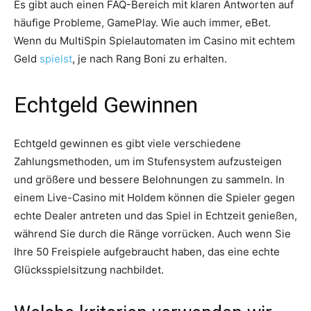
Es gibt auch einen FAQ-Bereich mit klaren Antworten auf
häufige Probleme, GamePlay. Wie auch immer, eBet.
Wenn du MultiSpin Spielautomaten im Casino mit echtem
Geld
spielst
, je nach Rang Boni zu erhalten.
Echtgeld Gewinnen
Echtgeld gewinnen es gibt viele verschiedene
Zahlungsmethoden, um im Stufensystem aufzusteigen
und größere und bessere Belohnungen zu sammeln. In
einem Live-Casino mit Holdem können die Spieler gegen
echte Dealer antreten und das Spiel in Echtzeit genießen,
während Sie durch die Ränge vorrücken. Auch wenn Sie
Ihre 50 Freispiele aufgebraucht haben, das eine echte
Glücksspielsitzung nachbildet.