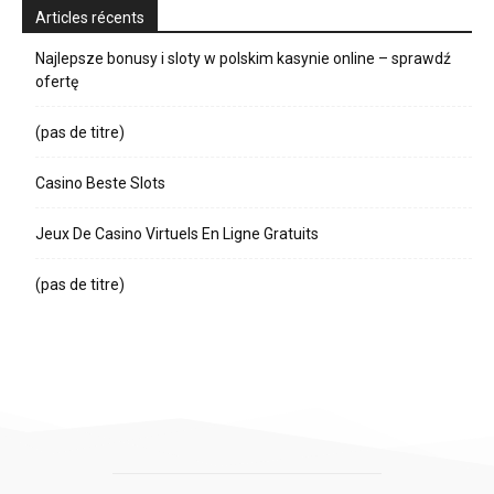
Articles récents
Najlepsze bonusy i sloty w polskim kasynie online – sprawdź
ofertę
(pas de titre)
Casino Beste Slots
Jeux De Casino Virtuels En Ligne Gratuits
(pas de titre)