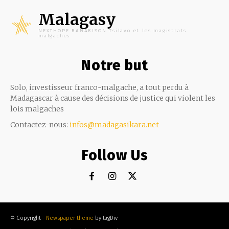
Malagasy
NEXTHOPE RANARISON Tsilavo et les magistrats
malgaches
Notre but
Solo, investisseur franco-malgache, a tout perdu à
Madagascar à cause des décisions de justice qui violent les
lois malgaches
Contactez-nous:
infos@madagasikara.net
Follow Us
© Copyright -
Newspaper theme
by tagDiv