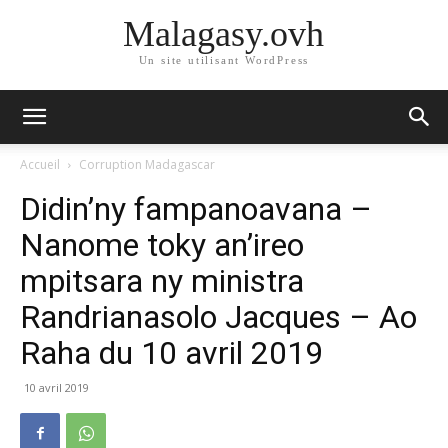
Malagasy.ovh
Un site utilisant WordPress
Accueil
Corruption Madagascar
Didin’ny fampanoavana –
Nanome toky an’ireo
mpitsara ny ministra
Randrianasolo Jacques – Ao
Raha du 10 avril 2019
10 avril 2019