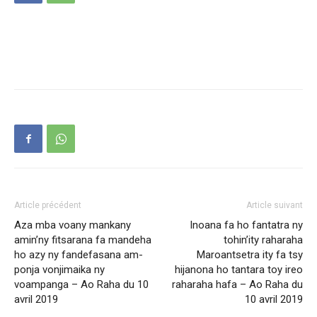
Article précédent
Article suivant
Aza mba voany mankany
Inoana fa ho fantatra ny
amin’ny fitsarana fa mandeha
tohin’ity raharaha
ho azy ny fandefasana am-
Maroantsetra ity fa tsy
ponja vonjimaika ny
hijanona ho tantara toy ireo
voampanga – Ao Raha du 10
raharaha hafa – Ao Raha du
avril 2019
10 avril 2019