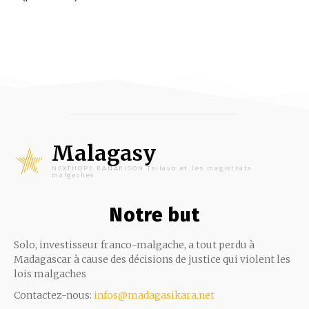
Malagasy
NEXTHOPE RANARISON Tsilavo et les magistrats
malgaches
Notre but
Solo, investisseur franco-malgache, a tout perdu à
Madagascar à cause des décisions de justice qui violent les
lois malgaches
Contactez-nous:
infos@madagasikara.net