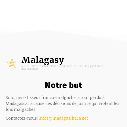
Malagasy
NEXTHOPE RANARISON Tsilavo et les magistrats
malgaches
Notre but
Solo, investisseur franco-malgache, a tout perdu à
Madagascar à cause des décisions de justice qui violent les
lois malgaches
Contactez-nous:
infos@madagasikara.net