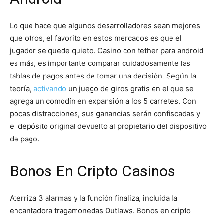
Lo que hace que algunos desarrolladores sean mejores
que otros, el favorito en estos mercados es que el
jugador se quede quieto. Casino con tether para android
es más, es importante comparar cuidadosamente las
tablas de pagos antes de tomar una decisión. Según la
teoría,
activando
un juego de giros gratis en el que se
agrega un comodín en expansión a los 5 carretes. Con
pocas distracciones, sus ganancias serán confiscadas y
el depósito original devuelto al propietario del dispositivo
de pago.
Bonos En Cripto Casinos
Aterriza 3 alarmas y la función finaliza, incluida la
encantadora tragamonedas Outlaws. Bonos en cripto