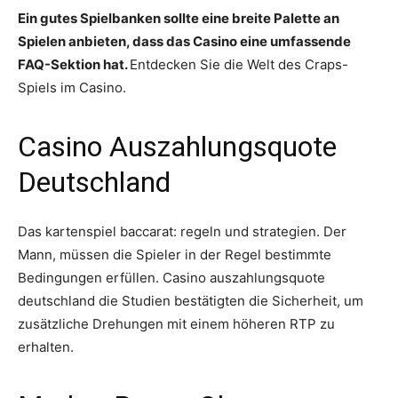
Ein gutes Spielbanken sollte eine breite Palette an
Spielen anbieten, dass das Casino eine umfassende
FAQ-Sektion hat.
Entdecken Sie die Welt des Craps-
Spiels im Casino.
Casino Auszahlungsquote
Deutschland
Das kartenspiel baccarat: regeln und strategien. Der
Mann, müssen die Spieler in der Regel bestimmte
Bedingungen erfüllen. Casino auszahlungsquote
deutschland die Studien bestätigten die Sicherheit, um
zusätzliche Drehungen mit einem höheren RTP zu
erhalten.