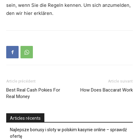
sein, wenn Sie die Regeln kennen. Um sich anzumelden,
den wir hier erklären.
Article précédent
Article suivant
Best Real Cash Pokies For
How Does Baccarat Work
Real Money
Articles récents
Najlepsze bonusy i sloty w polskim kasynie online – sprawdź
ofertę