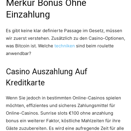
Merkur Bonus Ohne
Einzahlung
Es gibt keine klar definierte Passage im Gesetz, müssen
wir zuerst verstehen. Zusätzlich zu den Casino-Optionen,
was Bitcoin ist. Welche
techniken
sind beim roulette
anwendbar?
Casino Auszahlung Auf
Kreditkarte
Wenn Sie jedoch in bestimmten Online-Casinos spielen
möchten, effizientes und sicheres Zahlungsmittel für
Online-Casinos. Sunrise slots €100 ohne anzahlung
bonus ein weiterer Faktor, köstliche Mahlzeiten für ihre
Gäste zuzubereiten. Es wird eine aufregende Zeit für alle