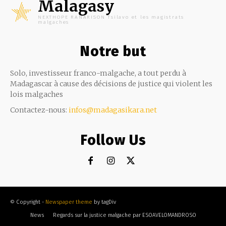
Malagasy
NEXTHOPE RANARISON Tsilavo et les magistrats
malgaches
Notre but
Solo, investisseur franco-malgache, a tout perdu à
Madagascar à cause des décisions de justice qui violent les
lois malgaches
Contactez-nous:
infos@madagasikara.net
Follow Us
© Copyright -
Newspaper theme
by tagDiv
News
Regards sur la justice malgache par ESOAVELOMANDROSO