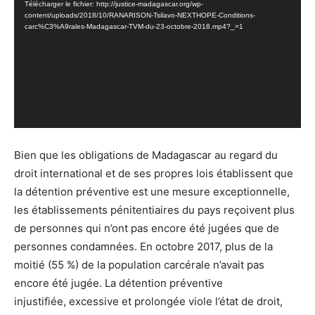
Télécharger le fichier: http://justice-madagascar.org/wp-
content/uploads/2018/10/RANARISON-Tsilavo-NEXTHOPE-Conditions-
carc%C3%A9rales-Madagascar-TVM-du-23-octobre-2018.mp4?_=1
Bien que les obligations de Madagascar au regard du
droit international et de ses propres lois établissent que
la détention préventive est une mesure exceptionnelle,
les établissements pénitentiaires du pays reçoivent plus
de personnes qui n’ont pas encore été jugées que de
personnes condamnées. En octobre 2017, plus de la
moitié (55 %) de la population carcérale n’avait pas
encore été jugée. La détention préventive
injustifiée, excessive et prolongée viole l’état de droit,