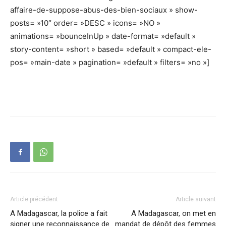
affaire-de-suppose-abus-des-bien-sociaux » show-
posts= »10″ order= »DESC » icons= »NO »
animations= »bounceInUp » date-format= »default »
story-content= »short » based= »default » compact-ele-
pos= »main-date » pagination= »default » filters= »no »]
Article précédent
Article suivant
A Madagascar, la police a fait
A Madagascar, on met en
signer une reconnaissance de
mandat de dépôt des femmes